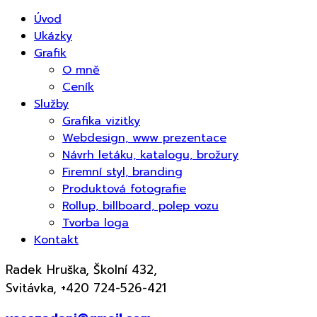
Úvod
Ukázky
Grafik
O mně
Ceník
Služby
Grafika vizitky
Webdesign, www prezentace
Návrh letáku, katalogu, brožury
Firemní styl, branding
Produktová fotografie
Rollup, billboard, polep vozu
Tvorba loga
Kontakt
Radek Hruška, Školní 432,
Svitávka, +420 724-526-421