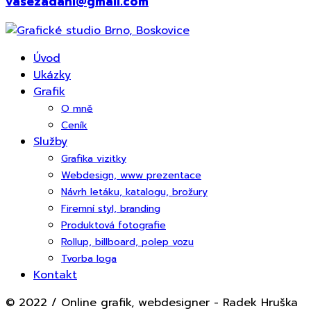
vasezadani@gmail.com
Úvod
Ukázky
Grafik
O mně
Ceník
Služby
Grafika vizitky
Webdesign, www prezentace
Návrh letáku, katalogu, brožury
Firemní styl, branding
Produktová fotografie
Rollup, billboard, polep vozu
Tvorba loga
Kontakt
© 2022 / Online grafik, webdesigner - Radek Hruška