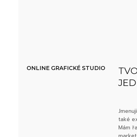
ONLINE GRAFICKÉ STUDIO
TVO
JED
Jmenuji
také ex
Mám řad
market