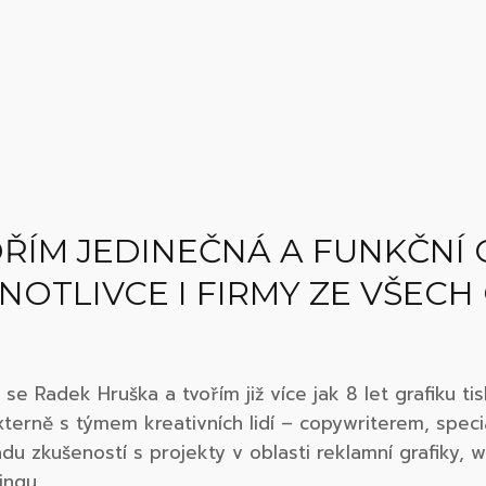
ŘÍM JEDINEČNÁ A FUNKČNÍ 
NOTLIVCE I FIRMY ZE VŠECH
 se Radek Hruška a tvořím již více jak 8 let grafiku t
terně s týmem kreativních lidí – copywriterem, spec
u zkušeností s projekty v oblasti reklamní grafiky, 
ingu.