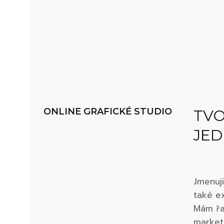
ONLINE GRAFICKÉ STUDIO
TVO
JED
Jmenuji
také ex
Mám řad
market