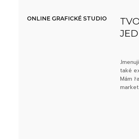
ONLINE GRAFICKÉ STUDIO
TVO
JED
Jmenuji
také ex
Mám řad
market