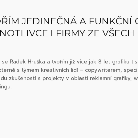
ŘÍM JEDINEČNÁ A FUNKČNÍ 
NOTLIVCE I FIRMY ZE VŠECH
 se Radek Hruška a tvořím již více jak 8 let grafiku t
terně s týmem kreativních lidí – copywriterem, spec
u zkušeností s projekty v oblasti reklamní grafiky, 
ingu.