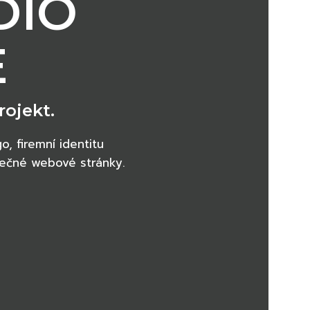
DIO
E
rojekt.
o, firemní identitu
inečné webové stránky.