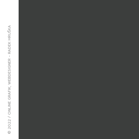
© 2022 / ONLINE GRAFIK, WEBDESIGNER - RADEK HRUŠKA