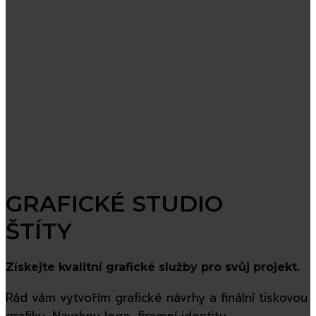
GRAFICKÉ STUDIO
ŠTÍTY
Získejte kvalitní grafické služby pro svůj projekt.
Rád vám vytvořím grafické návrhy a finální tiskovou
grafiku. Navrhnu logo, firemní identitu