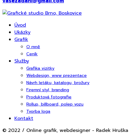
vasezadani@gmail.com
Úvod
Ukázky
Grafik
O mně
Ceník
Služby
Grafika vizitky
Webdesign, www prezentace
Návrh letáku, katalogu, brožury
Firemní styl, branding
Produktová fotografie
Rollup, billboard, polep vozu
Tvorba loga
Kontakt
© 2022 / Online grafik, webdesigner - Radek Hruška