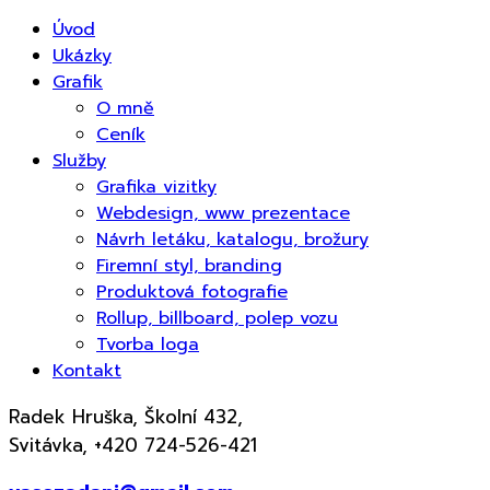
Úvod
Ukázky
Grafik
O mně
Ceník
Služby
Grafika vizitky
Webdesign, www prezentace
Návrh letáku, katalogu, brožury
Firemní styl, branding
Produktová fotografie
Rollup, billboard, polep vozu
Tvorba loga
Kontakt
Radek Hruška, Školní 432,
Svitávka, +420 724-526-421