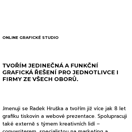
ONLINE GRAFICKÉ STUDIO
TVOŘÍM JEDINEČNÁ A FUNKČNÍ
GRAFICKÁ ŘEŠENÍ PRO JEDNOTLIVCE I
FIRMY ZE VŠECH OBORŮ.
Jmenuji se Radek Hruška a tvořím již více jak 8 let
grafiku tiskovin a webové prezentace. Spolupracuji
také externě s týmem kreativních lidí –
copywriterem, specialistou na marketing a