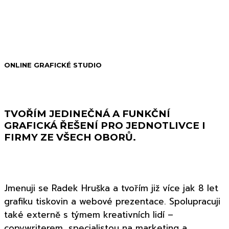
ONLINE GRAFICKÉ STUDIO
TVOŘÍM JEDINEČNÁ A FUNKČNÍ
GRAFICKÁ ŘEŠENÍ PRO JEDNOTLIVCE I
FIRMY ZE VŠECH OBORŮ.
Jmenuji se Radek Hruška a tvořím již více jak 8 let
grafiku tiskovin a webové prezentace. Spolupracuji
také externě s týmem kreativních lidí –
copywriterem, specialistou na marketing a