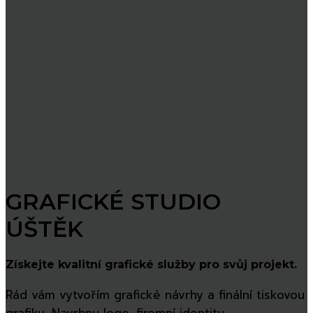
GRAFICKÉ STUDIO
ÚŠTĚK
Získejte kvalitní grafické služby pro svůj projekt.
Rád vám vytvořím grafické návrhy a finální tiskovou
grafiku. Navrhnu logo, firemní identitu