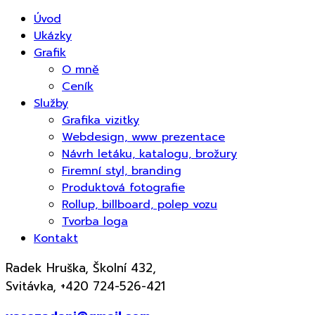
Úvod
Ukázky
Grafik
O mně
Ceník
Služby
Grafika vizitky
Webdesign, www prezentace
Návrh letáku, katalogu, brožury
Firemní styl, branding
Produktová fotografie
Rollup, billboard, polep vozu
Tvorba loga
Kontakt
Radek Hruška, Školní 432,
Svitávka, +420 724-526-421