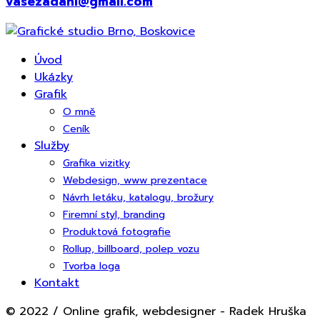
vasezadani@gmail.com
Úvod
Ukázky
Grafik
O mně
Ceník
Služby
Grafika vizitky
Webdesign, www prezentace
Návrh letáku, katalogu, brožury
Firemní styl, branding
Produktová fotografie
Rollup, billboard, polep vozu
Tvorba loga
Kontakt
© 2022 / Online grafik, webdesigner - Radek Hruška